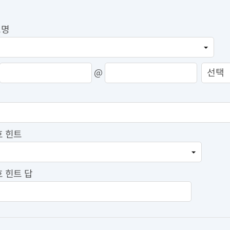
고명
@
 힌트
 힌트 답